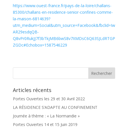
https://www.ouest-france.fr/pays-de-la-loire/challans-
85300/challans-en-residence-senior-confines-comme-
la-maison-6814639?
utm_medium=Social&utm_source=Facebook&fbclid=Iw
AR29esdqQB-
Q8vPr0RukJJ7f3bTkjMB6bwS8v7XMDsC6Q63SJLdRTGP
ZGDc#Echobox=1587546229
Articles récents
Portes Ouvertes les 29 et 30 Avril 2022
LA RÉSIDENCE S’ADAPTE AU CONFINEMENT
Journée à thème : « La Normandie »
Portes Ouvertes 14 et 15 Juin 2019